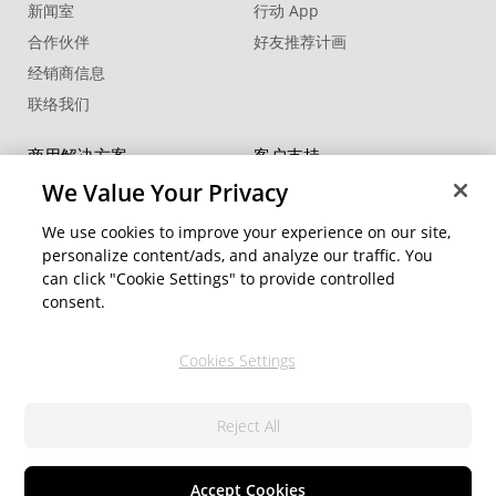
新闻室
行动 App
合作伙伴
好友推荐计画
经销商信息
联络我们
商用解决方案
客户支持
®
FaceMe
SDK
支持中心
We Value Your Privacy
软件更新
We use cookies to improve your experience on our site,
教学中心
personalize content/ads, and analyze our traffic. You
can click "Cookie Settings" to provide controlled
社交网络资源
变更地区
consent.
会员专区
Cookies Settings
关注我们
Reject All
隐私权政策
服务条款
© 2026 讯连科技. 保留所有权利
Cookie 設定
Accept Cookies