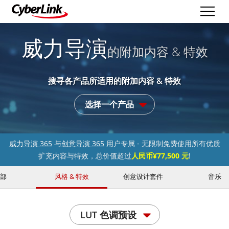
威力导演
的附加内容 & 特效
搜寻各产品所适用的附加内容 & 特效
选择一个产品
威力导演 365
与
创意导演 365
用户专属 - 无限制免费使用所有优质
扩充内容与特效，总价值超过
人民币¥77,500 元
!
部
风格 & 特效
创意设计套件
音乐
LUT 色调预设