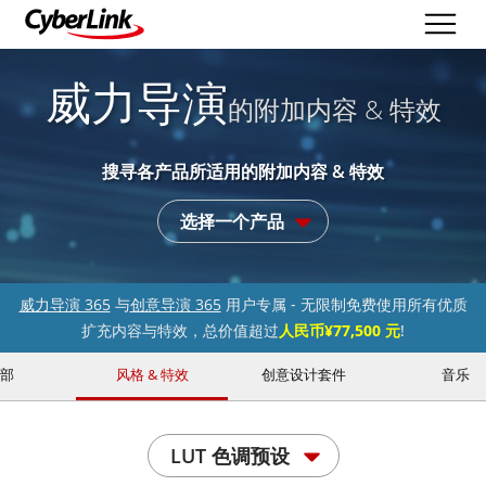
威力导演
的附加内容 & 特效
搜寻各产品所适用的附加内容 & 特效
选择一个产品
威力导演 365
与
创意导演 365
用户专属 - 无限制免费使用所有优质
扩充内容与特效，总价值超过
人民币¥77,500 元
!
部
风格 & 特效
创意设计套件
音乐
LUT 色调预设