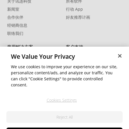
关于讯连科技
所有软件
新闻室
行动 App
合作伙伴
好友推荐计画
经销商信息
联络我们
商用解决方案
客户支持
®
FaceMe
SDK
支持中心
We Value Your Privacy
软件更新
We use cookies to improve your experience on our site,
教学中心
personalize content/ads, and analyze our traffic. You
can click "Cookie Settings" to provide controlled
社交网络资源
变更地区
consent.
会员专区
Cookies Settings
关注我们
Reject All
隐私权政策
服务条款
© 2026 讯连科技. 保留所有权利