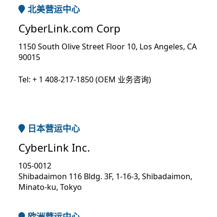
北美营运中心
CyberLink.com Corp
1150 South Olive Street Floor 10, Los Angeles, CA
90015
Tel: + 1 408-217-1850 (OEM 业务咨询)
日本营运中心
CyberLink Inc.
105-0012
Shibadaimon 116 Bldg. 3F, 1-16-3, Shibadaimon,
Minato-ku, Tokyo
欧洲营运中心