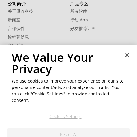
公司简介
产品专区
关于讯连科技
所有软件
新闻室
行动 App
合作伙伴
好友推荐计画
经销商信息
联络我们
We Value Your
商用解决方案
客户支持
Privacy
®
支持中心
FaceMe
SDK
软件更新
We use cookies to improve your experience on our site,
教学中心
personalize content/ads, and analyze our traffic. You
can click "Cookie Settings" to provide controlled
社交网络资源
变更地区
consent.
会员专区
Cookies Settings
关注我们
Reject All