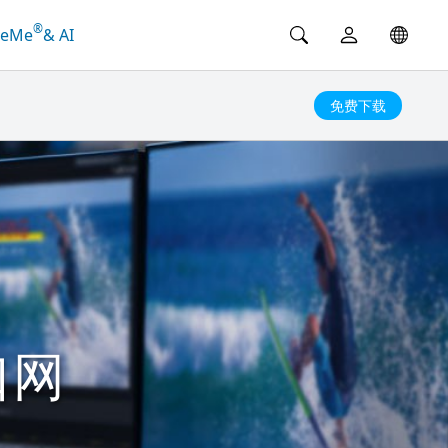
®
ceMe
& AI
免费下载
口网