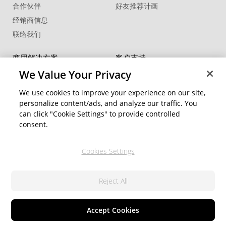
合作伙伴
好友推荐计画
经销商信息
联络我们
商用解决方案
客户支持
FaceMe
®
SDK
支持中心
We Value Your Privacy
软件更新
We use cookies to improve your experience on our site,
教学中心
personalize content/ads, and analyze our traffic. You
can click "Cookie Settings" to provide controlled
社交网络资源
变更地区
consent.
会员专区
Cookies Settings
关注我们
Reject All
隐私权政策
服务条款
© 2026 讯连科技. 保留所有权利
Cookie 設定
Accept Cookies