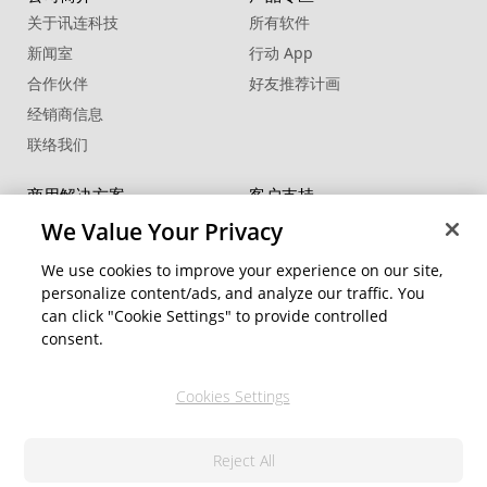
关于讯连科技
所有软件
新闻室
行动 App
合作伙伴
好友推荐计画
经销商信息
联络我们
商用解决方案
客户支持
FaceMe
®
SDK
支持中心
We Value Your Privacy
软件更新
We use cookies to improve your experience on our site,
教学中心
personalize content/ads, and analyze our traffic. You
can click "Cookie Settings" to provide controlled
社交网络资源
变更地区
consent.
会员专区
Cookies Settings
关注我们
Reject All