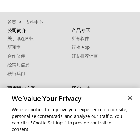
首页
支持中心
公司简介
产品专区
关于讯连科技
所有软件
新闻室
行动 App
合作伙伴
好友推荐计画
经销商信息
联络我们
商用解决方案
客户支持
FaceMe
®
SDK
支持中心
We Value Your Privacy
软件更新
We use cookies to improve your experience on our site,
教学中心
personalize content/ads, and analyze our traffic. You
can click "Cookie Settings" to provide controlled
社交网络资源
变更地区
consent.
会员专区