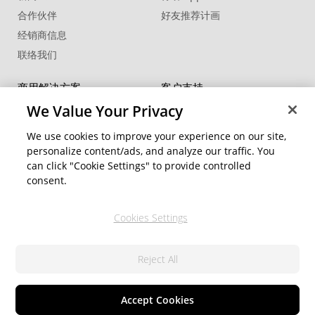
合作伙伴
好友推荐计画
经销商信息
联络我们
商用解决方案
客户支持
FaceMe
®
SDK
支持中心
We Value Your Privacy
软件更新
We use cookies to improve your experience on our site,
教学中心
personalize content/ads, and analyze our traffic. You
can click "Cookie Settings" to provide controlled
社交网络资源
变更地区
consent.
会员专区
Cookies Settings
关注我们
Reject All
隐私权政策
服务条款
© 2026 讯连科技. 保留所有权利
Cookie 設定
Accept Cookies