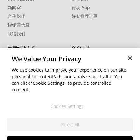
新闻室
行动 App
合作伙伴
好友推荐计画
经销商信息
联络我们
商用解决方案
客户支持
FaceMe
®
SDK
支持中心
We Value Your Privacy
软件更新
We use cookies to improve your experience on our site,
教学中心
personalize content/ads, and analyze our traffic. You
can click "Cookie Settings" to provide controlled
社交网络资源
变更地区
consent.
会员专区
Cookies Settings
关注我们
Reject All
隐私权政策
服务条款
© 2026 讯连科技. 保留所有权利