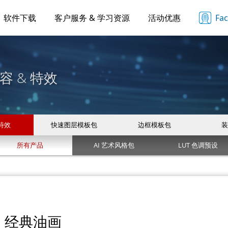
软件下载
客户服务 & 学习资源
活动优惠
Fa
容 & 特效
 特效
快速图层模板包
边框模板包
装
所有产品
AI 艺术风格包
LUT 色调预设
经典油画