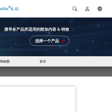
®
ceMe
& AI
搜寻各产品所适用的附加内容 & 特效
选择一个产品
饰贴图
音乐