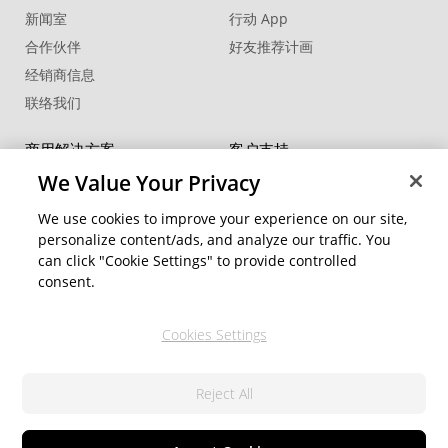
新闻室
行动 App
合作伙伴
好友推荐计画
经销商信息
联络我们
商用解决方案
客户支持
®
FaceMe
SDK
支持中心
We Value Your Privacy
软件更新
We use cookies to improve your experience on our site,
教学中心
personalize content/ads, and analyze our traffic. You
can click "Cookie Settings" to provide controlled
社交网络资源
变更地区
consent.
会员专区
Cookies Settings
关注我们
Reject All
隐私权政策
服务条款
© 2026 讯连科技. 保留所有权利
Cookie 設定