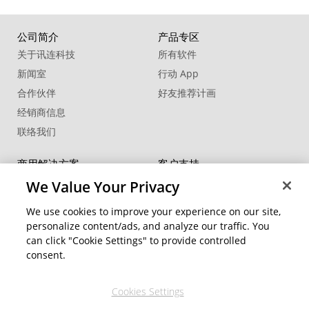
公司简介
产品专区
关于讯连科技
所有软件
新闻室
行动 App
合作伙伴
好友推荐计画
经销商信息
联络我们
商用解决方案
客户支持
®
FaceMe
SDK
支持中心
We Value Your Privacy
软件更新
We use cookies to improve your experience on our site,
教学中心
personalize content/ads, and analyze our traffic. You
can click "Cookie Settings" to provide controlled
社交网络资源
变更地区
consent.
会员专区
Cookies Settings
关注我们