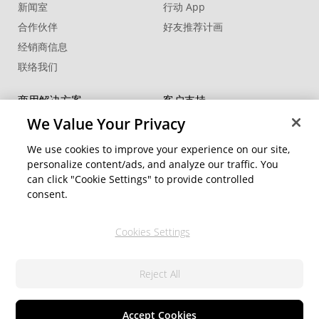
新闻室
行动 App
合作伙伴
好友推荐计画
经销商信息
联络我们
商用解决方案
客户支持
®
FaceMe
SDK
支持中心
We Value Your Privacy
软件更新
We use cookies to improve your experience on our site,
教学中心
personalize content/ads, and analyze our traffic. You
can click "Cookie Settings" to provide controlled
社交网络资源
变更地区
consent.
会员专区
Cookies Settings
关注我们
Reject All
隐私权政策
服务条款
© 2026 讯连科技. 保留所有权利
Cookie 設定
Accept Cookies