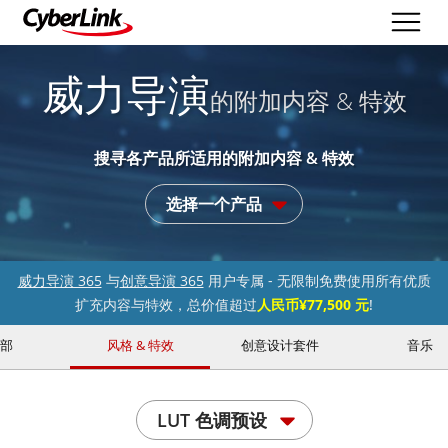
威力导演
的附加内容 & 特效
搜寻各产品所适用的附加内容 & 特效
选择一个产品
威力导演 365
与
创意导演 365
用户专属 - 无限制免费使用所有优质
扩充内容与特效，总价值超过
人民币¥77,500 元
!
部
风格 & 特效
创意设计套件
音乐
LUT 色调预设