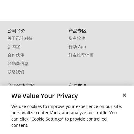
公司简介
产品专区
关于讯连科技
所有软件
新闻室
行动 App
合作伙伴
好友推荐计画
经销商信息
联络我们
商用解决方案
客户支持
®
FaceMe
SDK
支持中心
We Value Your Privacy
软件更新
We use cookies to improve your experience on our site,
教学中心
personalize content/ads, and analyze our traffic. You
can click "Cookie Settings" to provide controlled
社交网络资源
变更地区
consent.
会员专区