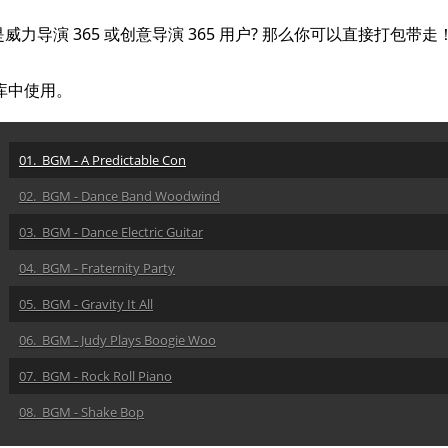
导演 365 或创意导演 365 用户? 那么你可以直接打包带走！
乐库中使用。
01. BGM - A Predictable Con
02. BGM - Dance Band Woodwind
03. BGM - Dance Electric Guitar
04. BGM - Fraternity Party
05. BGM - Gravity It All
06. BGM - Judy Plays Boogie Woo
07. BGM - Rock Roll Piano
08. BGM - Shake Bop