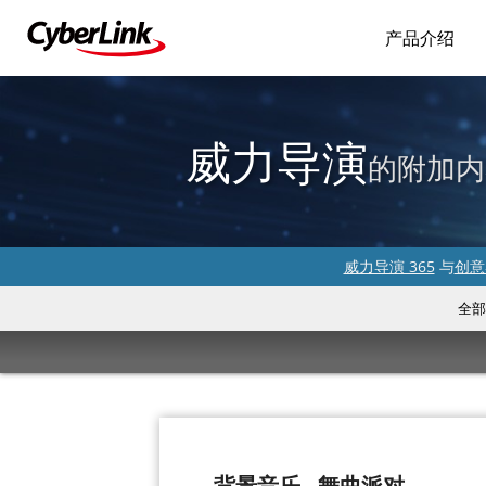
产品介绍
威力导演
的附加内
威力导演 365
与
创意
全部
背景音乐 - 舞曲派对