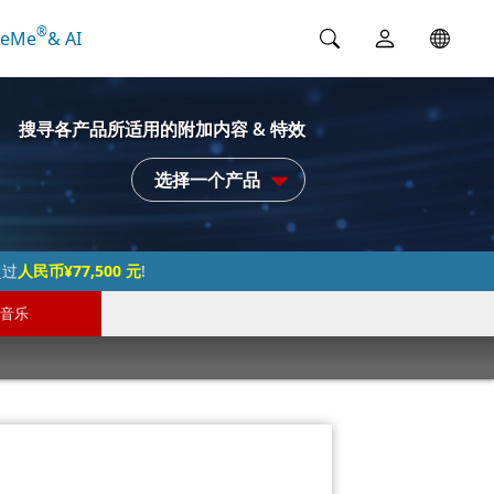
®
ceMe
& AI
搜寻各产品所适用的附加内容 & 特效
选择一个产品
超过
人民币¥77,500 元
!
音乐