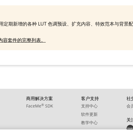
09. BGM - Tilden
10. BGM - Tribute To Tito
使用定期新增的各种 LUT 色调预设、扩充内容、特效范本与背景
S 内容套件的完整列表。
商用解决方案
客户支持
社
®
FaceMe
SDK
支持中心
会
软件更新
关
教学中心