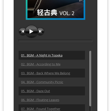
01. BGM - A Night in Topeka
02. BGM - According to Me
03. BGM - Back Where We Belong
04. BGM - Community Picnic
05. BGM - Daze Out
06. BGM - Floating Leaves
07. BGM - Found Together