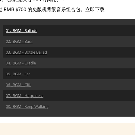
过 RMB $700 的免版税背景音乐组合包。立即下载！
01. BGM - Ballade
02. BGM - Basil
03. BGM - Bottle Ballad
04. BGM - Cradle
05. BGM - Far
06. BGM - Gift
07. BGM - Happiness
08. BGM - Keep Walking
09. BGM - Lan Lan Lan
10. BGM - Mercy Waltz