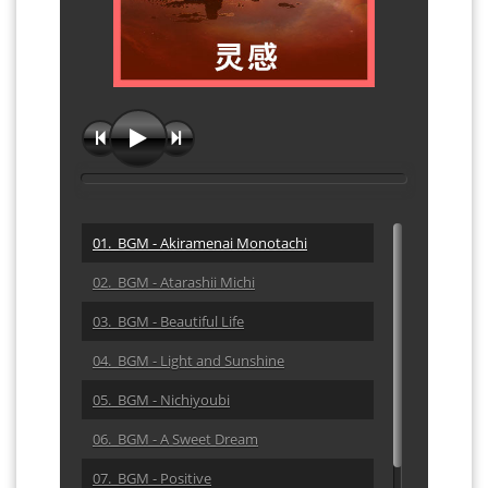
01. BGM - Akiramenai Monotachi
02. BGM - Atarashii Michi
03. BGM - Beautiful Life
04. BGM - Light and Sunshine
05. BGM - Nichiyoubi
06. BGM - A Sweet Dream
07. BGM - Positive