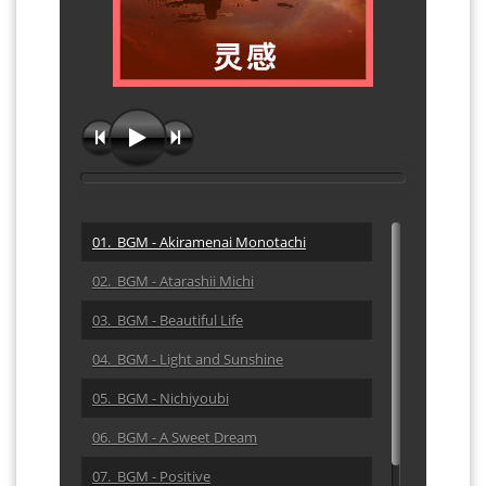
01. BGM - Akiramenai Monotachi
02. BGM - Atarashii Michi
03. BGM - Beautiful Life
04. BGM - Light and Sunshine
05. BGM - Nichiyoubi
06. BGM - A Sweet Dream
07. BGM - Positive