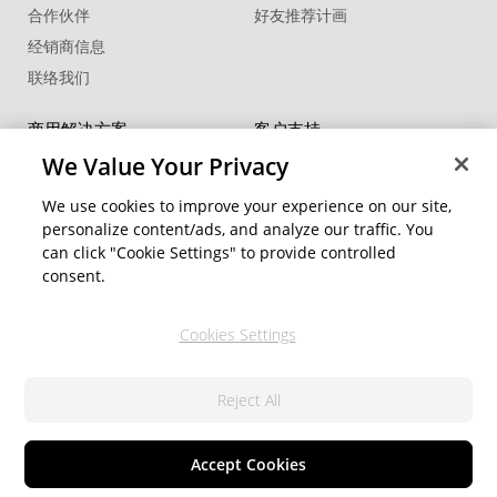
合作伙伴
好友推荐计画
经销商信息
联络我们
商用解决方案
客户支持
®
FaceMe
SDK
支持中心
We Value Your Privacy
软件更新
We use cookies to improve your experience on our site,
教学中心
personalize content/ads, and analyze our traffic. You
can click "Cookie Settings" to provide controlled
社交网络资源
变更地区
consent.
会员专区
Cookies Settings
关注我们
Reject All
隐私权政策
服务条款
© 2026 讯连科技. 保留所有权利
Cookie 設定
Accept Cookies