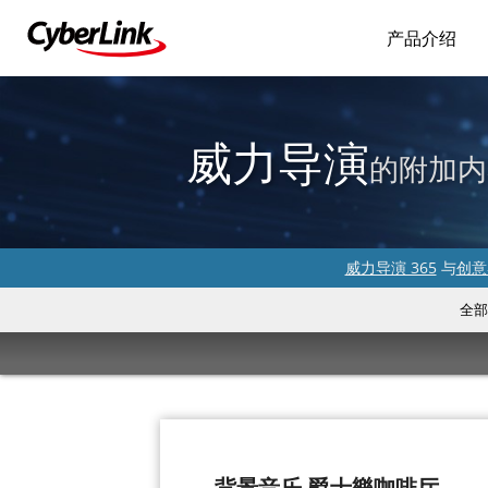
产品介绍
威力导演
的附加内
威力导演 365
与
创意
全部
背景音乐-爵士樂咖啡厅