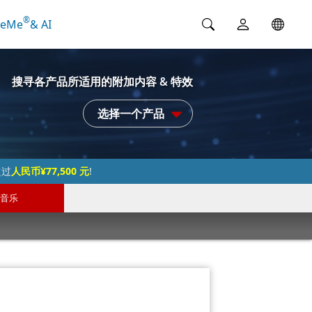
®
ceMe
& AI
搜寻各产品所适用的附加内容 & 特效
选择一个产品
超过
人民币¥77,500 元
!
音乐