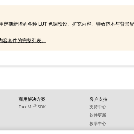
09. BGM - With You in My Arms
10. BGM - Woodwinds Please
使用定期新增的各种 LUT 色调预设、扩充内容、特效范本与背景
S 内容套件的完整列表。
商用解决方案
客户支持
®
FaceMe
SDK
支持中心
软件更新
教学中心