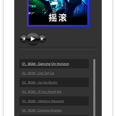
01. BGM - Dancing On Horizon
02. BGM - Get Set Go
03. BGM - Go Go Boots
04. BGM - If You Need Me
05. BGM - Jukebox Request
06. BGM - Orange Orange