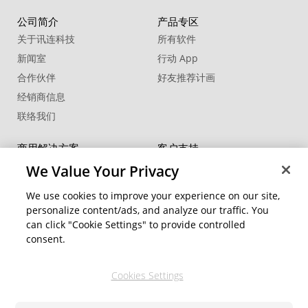
公司简介
产品专区
关于讯连科技
所有软件
新闻室
行动 App
合作伙伴
好友推荐计画
经销商信息
联络我们
商用解决方案
客户支持
®
FaceMe
SDK
支持中心
We Value Your Privacy
软件更新
We use cookies to improve your experience on our site,
教学中心
personalize content/ads, and analyze our traffic. You
can click "Cookie Settings" to provide controlled
社交网络资源
变更地区
consent.
会员专区
Cookies Settings
关注我们