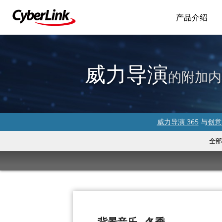
产品介绍
威力导演
的附加内
威力导演 365
与
创意
全部
背景音乐 - 冬季