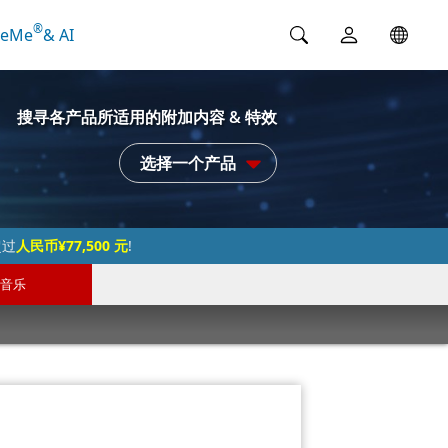
®
ceMe
& AI
搜寻各产品所适用的附加内容 & 特效
选择一个产品
超过
人民币¥77,500 元
!
音乐