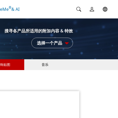
®
ceMe
& AI
搜寻各产品所适用的附加内容 & 特效
选择一个产品
饰贴图
音乐