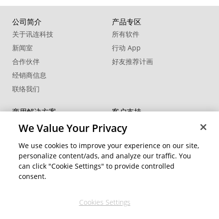
公司简介
产品专区
关于讯连科技
所有软件
新闻室
行动 App
合作伙伴
好友推荐计画
经销商信息
联络我们
商用解决方案
客户支持
®
FaceMe
SDK
支持中心
We Value Your Privacy
软件更新
We use cookies to improve your experience on our site,
教学中心
personalize content/ads, and analyze our traffic. You
can click "Cookie Settings" to provide controlled
社交网络资源
变更地区
consent.
会员专区
Cookies Settings
关注我们