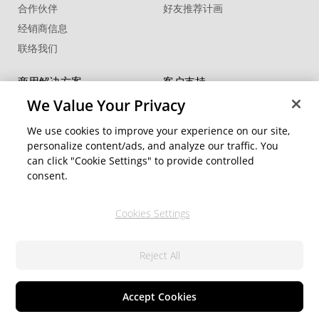
合作伙伴
好友推荐计画
经销商信息
联络我们
商用解决方案
客户支持
FaceMe
®
SDK
支持中心
We Value Your Privacy
软件更新
We use cookies to improve your experience on our site,
教学中心
personalize content/ads, and analyze our traffic. You
can click "Cookie Settings" to provide controlled
社交网络资源
变更地区
consent.
会员专区
Cookies Settings
关注我们
Reject All
隐私权政策
服务条款
© 2026 讯连科技. 保留所有权利
Cookie 設定
Accept Cookies