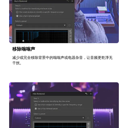
移除嗡嗡声
减少或完全移除背景中的嗡嗡声或电器杂音，让音频更乾淨无
干扰。