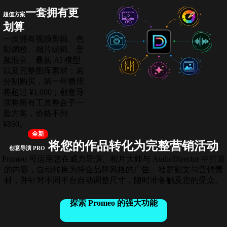
一套拥有更
超值方案
划算
一次拥有视频剪辑、色
彩调校、相片编辑、音
频混音、最新 AI 模型
以及完整图库素材；若
分别购买，第一年费用
将超过 ¥1,000；创意导
演将所有工具整合于一
套方案，价格不到
¥850。
全新
将您的作品转化为完整营销活动
创意导演 PRO
Promeo 可运用您在威力导演、相片大师与 AudioDirector 中打造
的内容，自动转换为符合品牌风格的广告、社群贴文与营销素
材，并针对不同平台自动调整尺寸，随时准备触及您的受众。
探索 Promeo 的强大功能