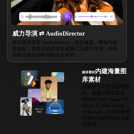
威力导演 ⇄ AudioDirector
将音频传送至 AudioDirector，进行修复、降噪与母
带后制，再将完成的混音成果汇回威力导演，所有
剪辑点都会与时间轴完美对齐。
内建海量图
媒体素材
库素材
内建数百万张免版税图
片、视频与音乐素材，
收录自 Getty Images 的
iStock 与 Meta Sound
Collection，可安心商用
并随时拖放至任何专案
中使用。