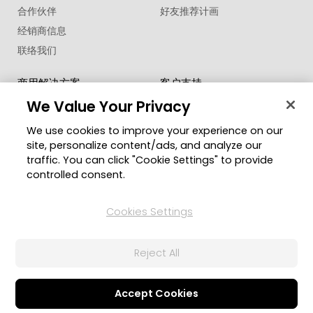
合作伙伴
好友推荐计画
经销商信息
联络我们
商用解决方案
客户支持
®
支持中心
FaceMe
SDK
We Value Your Privacy
软件更新
We use cookies to improve your experience on our
教学中心
site, personalize content/ads, and analyze our
traffic. You can click "Cookie Settings" to provide
社交网络资源
变更地区
controlled consent.
会员专区
Cookies Settings
关注我们
Reject All
隐私权政策
服务条款
© 2026 讯连科技. 保留所有权利
Cookie 設定
Accept Cookies