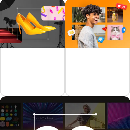
节省成本
尽享丰富多元的创
比起一一取得每段素材的授
意资源
权、自行处理或聘请专业人
取得高解析度的专业图片素
士拍摄内容，直接购买
材，使作品更吸引人
Getty 进阶媒体素材方案绝
对是 CP 值更高的首选。