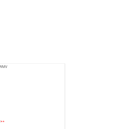
 WMV
F
**