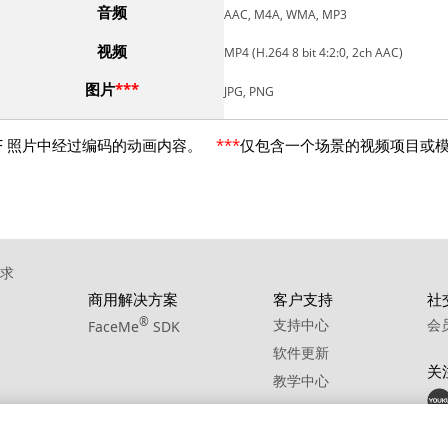
音频
AAC, M4A, WMA, MP3
视频
MP4 (H.264 8 bit 4:2:0, 2ch AAC)
图片
***
JPG, PNG
HEIF 照片中经过编码的动画内容。
***
仅包含一个场景的视频项目或
求
商用解决方案
客户支持
社
®
支持中心
会
FaceMe
SDK
软件更新
关
教学中心