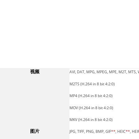
视频
AVI, DAT, MPG, MPEG, MPE, M2T, MTS,
M2TS (H.264 in 8 bit 4:2:0)
MP4 (H.264 in 8 bit 4:2:0)
MOV (H.264 in 8 bit 4:2:0)
MKV (H.264 in 8 bit 4:2:0)
图片
JPG, TIFF, PNG, BMP, GIF
**
, HEIC
**
, HEI