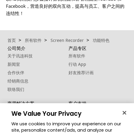
Facebook，营造良好的双向互动，提高与员工、客户之间的
连结性！
首页
所有软件
Screen Recorder
功能特色
公司简介
产品专区
关于讯连科技
所有软件
新闻室
行动 App
合作伙伴
好友推荐计画
经销商信息
联络我们
商用解决方案
客户支持
®
支持中心
FaceMe
SDK
We Value Your Privacy
软件更新
We use cookies to improve your experience on our
教学中心
site, personalize content/ads, and analyze our